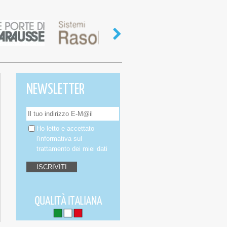
NEWSLETTER
Ho letto e accettato
l'informativa
sul
trattamento dei miei dati