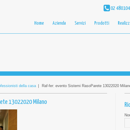
02 48010
Home
Azienda
Servizi
Prodotti
Realizz
ofessionisti della casa
|
Raf-fer: evento Sistemi RasoParete 13022020 Milan
arete 13022020 Milano
Ri
No