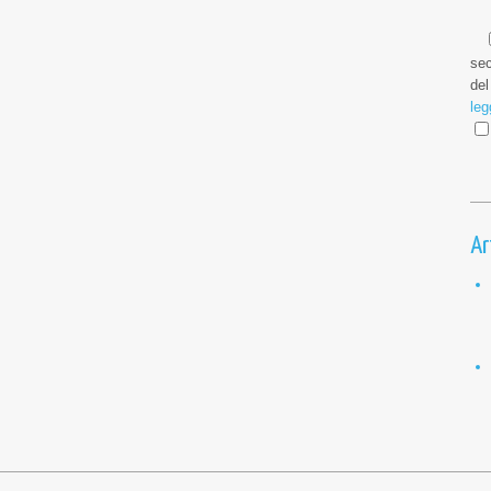
sec
del
leg
Ar