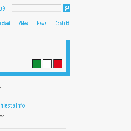
439
azioni
Video
News
Contatti
o
chiesta Info
me: