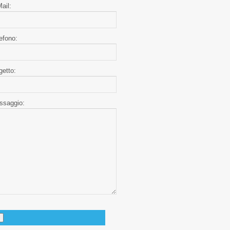
ail:
efono:
etto:
ssaggio: