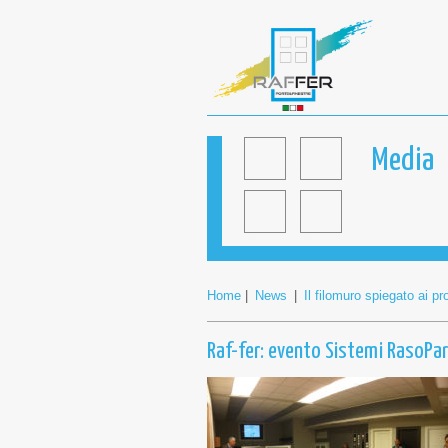
Media
Home
|
News
|
Il filomuro spiegato ai pr
Raf-fer: evento Sistemi RasoP