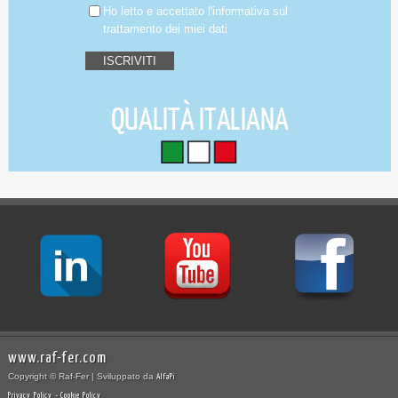
Ho letto e accettato
l'informativa
sul
trattamento dei miei dati
www.raf-fer.com
Copyright © Raf-Fer | Sviluppato da
AlfaPi
-
Privacy Policy
Cookie Policy