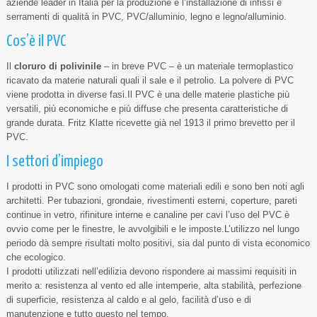
aziende leader in Italia per la produzione e l’installazione di infissi e
serramenti di qualità in PVC, PVC/alluminio, legno e legno/alluminio.
Cos’è il PVC
Il
cloruro di polivinile
– in breve PVC – è un materiale termoplastico
ricavato da materie naturali quali il sale e il petrolio. La polvere di PVC
viene prodotta in diverse fasi.Il PVC è una delle materie plastiche più
versatili, più economiche e più diffuse che presenta caratteristiche di
grande durata. Fritz Klatte ricevette già nel 1913 il primo brevetto per il
PVC.
I settori d’impiego
I prodotti in PVC sono omologati come materiali edili e sono ben noti agli
architetti. Per tubazioni, grondaie, rivestimenti esterni, coperture, pareti
continue in vetro, rifiniture interne e canaline per cavi l’uso del PVC è
ovvio come per le finestre, le avvolgibili e le imposte.L’utilizzo nel lungo
periodo dà sempre risultati molto positivi, sia dal punto di vista economico
che ecologico.
I prodotti utilizzati nell’edilizia devono rispondere ai massimi requisiti in
merito a: resistenza al vento ed alle intemperie, alta stabilità, perfezione
di superficie, resistenza al caldo e al gelo, facilità d’uso e di
manutenzione e tutto questo nel tempo.