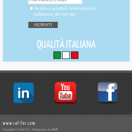
Ho letto e accettato
l'informativa
sul
trattamento dei miei dati
www.raf-fer.com
Copyright © Raf-Fer | Sviluppato da
AlfaPi